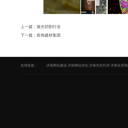
上一篇：激光切割行业
下一篇：装饰建材集团
友情链接：
济南网站建设
济南网站优化
济南竞价托管
济南全景制