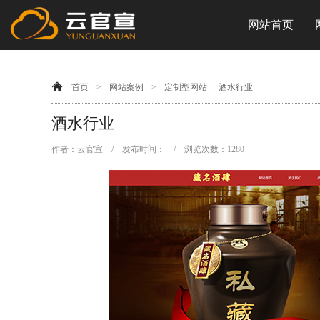
网站首页
首页
>
网站案例
>
定制型网站
酒水行业
酒水行业
作者：云官宣 / 发布时间： / 浏览次数：
1280