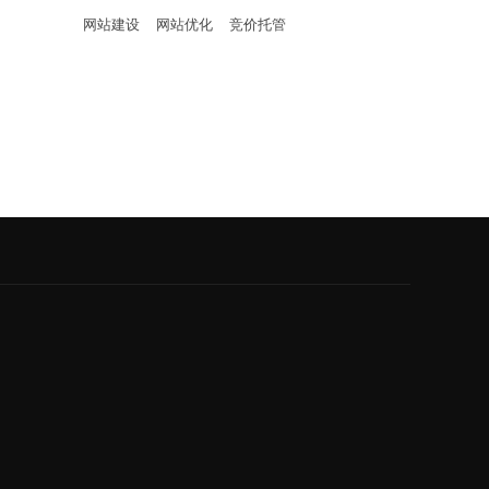
网站建设
网站优化
竞价托管